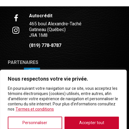
Autocrédit
465 boul Alexandre-Taché
Gatineau (Québec)
J9A 1M8
(819) 778-8787
PARTENAIRES
Nous respectons votre vie privée.
En poursuivant votre navigation sur ce site, vous acceptez les
témoins électroniques (cookies) utilisés, entre autres, afin
d’améliorer votre expérience de navigation et personnaliser le
Termes et conditions
| © Tous droits réservés 2026
contenu du site internet. Pour plus d’informations consultez
Association des marchands de véhicules d'occasion
nos
Termes et conditions
du Québec
AMVOQ ne se tient pas responsable du
contenu, de la publicité et des informations
Personnaliser
Accepter tout
apparaissant sur ce site.